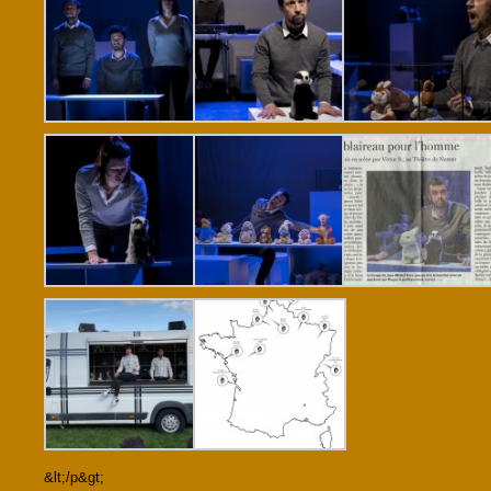
&lt;/p&gt;