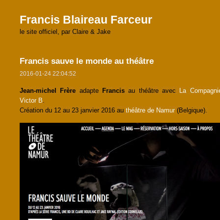
Francis Blaireau Farceur
le site officiel, par Claire & Jake
Francis sauve le monde au théâtre
2016-01-24 22:04:52
Jean-michel Frère
adapte
Francis
au théâtre avec
La Compagni
Victor B
.
Création du 12 au 23 janvier 2016 au
théâtre de Namur
(Belgique).