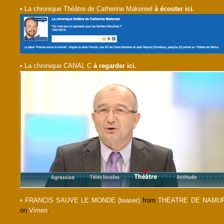
• La chronique Théâtre de Catherine Makereel
à écouter ici.
• La chronique CANAL C
à regarder ici.
• FRANCIS SAUVE LE MONDE (teaser)
from
THEATRE DE NAMU
on
Vimeo
.