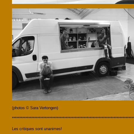
(photos © Sara Vertongen)
*********************************************************************************
Les critiques sont unanimes!