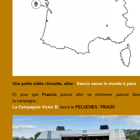
Une petite vidéo chouette, allez :
francis sauve le monde à paris
Et pour que
Francis
puisse aller se promener partout dan
la campagne,
La Compagnie Victor B.
lance le
PELUCHES -TRUCK!