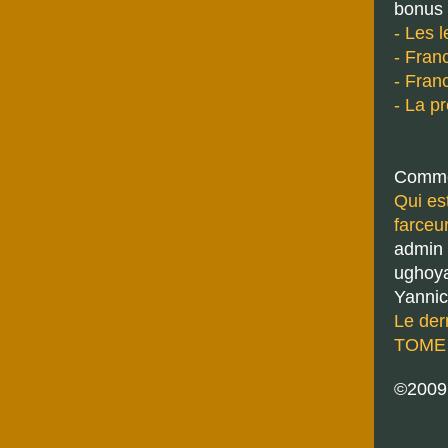
bonus
- Les 
- Franc
- Franc
- La p
Comme
Qui es
farceu
admin
ughoy
Yannic
Le der
TOME 7
©200