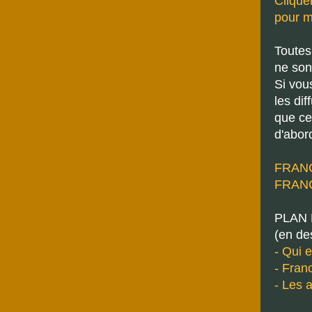
Cliquer
pour m
Toutes
ne sont
Si vous
les di
que ce
d'abor
FRANCI
FRANCI
PLAN 
(en de
- Qui 
- Fran
- Les 