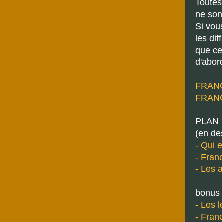
Toutes
ne sont
Si vous
les di
que ce
d'abor
FRANCI
FRANCI
PLAN 
(en de
- Qui 
- Fran
- Les 
bonus
- Les 
- Franc