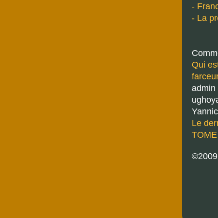
- Franc
- La p
Comme
Qui es
farceu
admin
ughoy
Yannic
Le der
TOME 7
©200